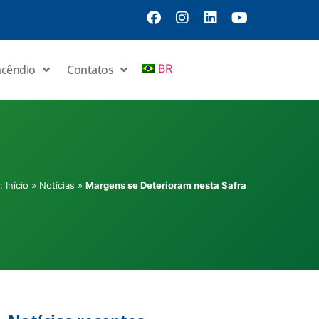
BR
ncêndio
Contatos
m:
Início
»
Notícias
»
Margens se Deterioram nesta Safra