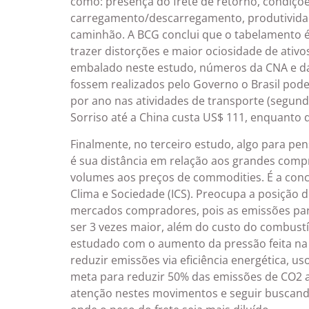
como: presença do frete de retorno, condiçõ
carregamento/descarregamento, produtividade
caminhão. A BCG conclui que o tabelamento é
trazer distorções e maior ociosidade de ativos
embalado neste estudo, números da CNA e da
fossem realizados pelo Governo o Brasil pod
por ano nas atividades de transporte (segun
Sorriso até a China custa US$ 111, enquanto 
Finalmente, no terceiro estudo, algo para p
é sua distância em relação aos grandes com
volumes aos preços de commodities. É a conc
Clima e Sociedade (ICS). Preocupa a posição
mercados compradores, pois as emissões para
ser 3 vezes maior, além do custo do combustí
estudado com o aumento da pressão feita na 
reduzir emissões via eficiência energética, 
meta para reduzir 50% das emissões de CO2 a
atenção nestes movimentos e seguir buscand