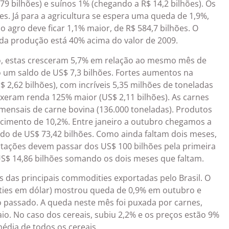
$ 79 bilhões) e suínos 1% (chegando a R$ 14,2 bilhões). Os
es. Já para a agricultura se espera uma queda de 1,9%,
o agro deve ficar 1,1% maior, de R$ 584,7 bilhões. O
 da produção está 40% acima do valor de 2009.
o, estas cresceram 5,7% em relação ao mesmo mês de
o um saldo de US$ 7,3 bilhões. Fortes aumentos na
$ 2,62 bilhões), com incríveis 5,35 milhões de toneladas
uxeram renda 125% maior (US$ 2,11 bilhões). As carnes
ensais de carne bovina (136.000 toneladas). Produtos
scimento de 10,2%. Entre janeiro a outubro chegamos a
ldo de US$ 73,42 bilhões. Como ainda faltam dois meses,
tações devem passar dos US$ 100 bilhões pela primeira
 US$ 14,86 bilhões somando os dois meses que faltam.
 das principais commodities exportadas pelo Brasil. O
ties em dólar) mostrou queda de 0,9% em outubro e
passado. A queda neste mês foi puxada por carnes,
io. No caso dos cereais, subiu 2,2% e os preços estão 9%
édia de todos os cereais.