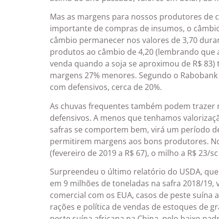
Mas as margens para nossos produtores de c
importante de compras de insumos, o câmbio e
câmbio permanecer nos valores de 3,70 dur
produtos ao câmbio de 4,20 (lembrando que 
venda quando a soja se aproximou de R$ 83) 
margens 27% menores. Segundo o Rabobank ga
com defensivos, cerca de 20%.
As chuvas frequentes também podem trazer m
defensivos. A menos que tenhamos valorizaç
safras se comportem bem, virá um período de
permitirem margens aos bons produtores. No 
(fevereiro de 2019 a R$ 67), o milho a R$ 23/sc
Surpreendeu o último relatório do USDA, que
em 9 milhões de toneladas na safra 2018/19, 
comercial com os EUA, casos de peste suína 
rações e política de vendas de estoques de g
peste suína africana na China, pelo baixo pad