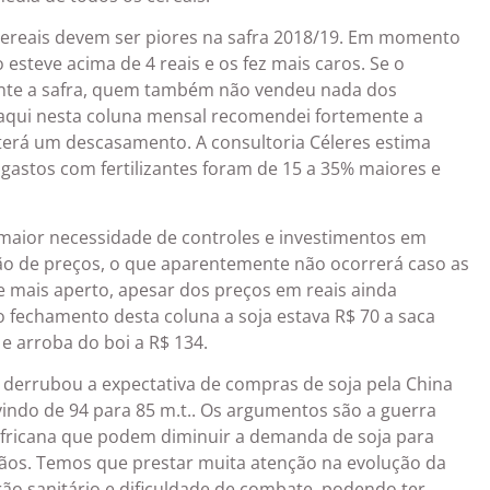
ereais devem ser piores na safra 2018/19. Em momento
steve acima de 4 reais e os fez mais caros. Se o
ante a safra, quem também não vendeu nada dos
aqui nesta coluna mensal recomendei fortemente a
terá um descasamento. A consultoria Céleres estima
stos com fertilizantes foram de 15 a 35% maiores e
aior necessidade de controles e investimentos em
ão de preços, o que aparentemente não ocorrerá caso as
 mais aperto, apesar dos preços em reais ainda
fechamento desta coluna a soja estava R$ 70 a saca
 e arroba do boi a R$ 134.
 derrubou a expectativa de compras de soja pela China
vindo de 94 para 85 m.t.. Os argumentos são a guerra
africana que podem diminuir a demanda de soja para
rãos. Temos que prestar muita atenção na evolução da
rão sanitário e dificuldade de combate, podendo ter