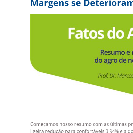
Margens se Deterioram
Começamos nosso resumo com as últimas proj
ligeira redução para confortáveis 3,94% e a 