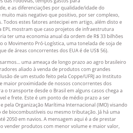
es das rodovias, tempos gastos para
, e as diferenciações por qualidade/idade do
 muito mais negativo que positivo, por ser complexo,
. Todos estes fatores antecipei em artigo, além disto e
 EPL mostram que caso projetos de infraestrutura
eria ter uma economia anual da ordem de R$ 33 bilhões
do o Movimento Pró-Logística, uma tonelada de soja de
que de áreas concorrentes dos EUA é de US$ 56).
ensarmos… uma ameaça de longo prazo ao agro brasileiro
pradores aliado à venda de produtos com grandes
lusão de um estudo feito pela Coppe/UFRJ ao Instituto
 de maior proximidade de nossos concorrentes dos
 o transporte desde o Brasil em alguns casos chega a
vel e frete. Este é um ponto de médio prazo a ser
e pela Organização Marítima Internacional (IMO) visando
uso de biocombustíveis ou mesmo tributação. Já há uma
té 2050 em navios. A mensagem aqui é a de prestar
o vender produtos com menor volume e maior valor,