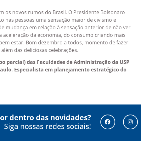
m os novos rumos do Brasil. O Presidente Bolsonaro
nto nas pessoas uma sensação maior de civismo e
nde mudança em relação à sensação anterior de não ver
 na aceleração da economia, do consumo criando mais
bem estar. Bom dezembro a todos, momento de fazer
, além das deliciosas celebrações.
mpo parcial) das Faculdades de Administração da USP
aulo. Especialista em planejamento estratégico do
por dentro das novidades?
Siga nossas redes sociais!