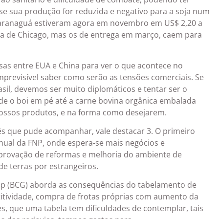
 se sua produção for reduzida e negativo para a soja num
aranaguá estiveram agora em novembro em US$ 2,20 a
sa de Chicago, mas os de entrega em março, caem para
as entre EUA e China para ver o que acontece no
mprevisível saber como serão as tensões comerciais. Se
l, devemos ser muito diplomáticos e tentar ser o
sde o boi em pé até a carne bovina orgânica embalada
ossos produtos, e na forma como desejarem.
ês que pude acompanhar, vale destacar 3. O primeiro
anual da FNP, onde espera-se mais negócios e
provação de reformas e melhoria do ambiente de
de terras por estrangeiros.
up (BCG) aborda as consequências do tabelamento de
itividade, compra de frotas próprias com aumento da
es, que uma tabela tem dificuldades de contemplar, tais