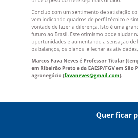
onde o peso do frete seja mais diluído.
Concluo com um sentimento de satisfação co
vem indicando quadros de perfil técnico e si
vontade de fazer a diferença. Isto é uma gra
futuro ao Brasil. Este otimismo pode ajudar
oportunidades e aumentando a sensação de 
os balanços, os planos e fechar as atividades
Marcos Fava Neves
é Professor Titular (te
em Ribeirão Preto e da EAESP/FGV em São P
agronegócio (
favaneves@gmail.com
).
Quer ficar 