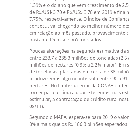
1,39% e o do ano que vem crescimento de 2,50
de R$/US$ 3,70 e R$/US$ 3,78 em 2019 e finalm
7,75%, respectivamente. O Índice de Confianç
consecutiva, chegando ao melhor número des
em relação ao mês passado, provavelmente c
bastante técnica e pró-mercados.
Poucas alterações na segunda estimativa da s
entre 233,7 a 238,3 milhões de toneladas (2,5 
milhões de hectares (0,3% a 2,2% maior). Em
de toneladas, plantadas em cerca de 36 milh
produziremos algo no intervalo entre 90 a 91
hectares. No limite superior da CONAB podem
torcer para o clima ajudar e teremos mais es
estimular, a contratação de crédito rural nes
08/11).
Segundo o MAPA, espera-se para 2019 o valor
8% a mais que os R$ 186,3 bilhões esperados p