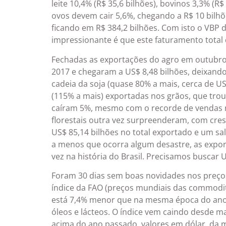
leite 10,4% (R$ 35,6 bilhões), bovinos 3,3% (R
ovos devem cair 5,6%, chegando a R$ 10 bilhõ
ficando em R$ 384,2 bilhões. Com isto o VBP d
impressionante é que este faturamento total
Fechadas as exportações do agro em outubr
2017 e chegaram a US$ 8,48 bilhões, deixand
cadeia da soja (quase 80% a mais, cerca de US
(115% a mais) exportadas nos grãos, que tro
caíram 5%, mesmo com o recorde de vendas m
florestais outra vez surpreenderam, com cre
US$ 85,14 bilhões no total exportado e um sa
a menos que ocorra algum desastre, as expor
vez na história do Brasil. Precisamos buscar
Foram 30 dias sem boas novidades nos preços
índice da FAO (preços mundiais das commodi
está 7,4% menor que na mesma época do ano 
óleos e lácteos. O índice vem caindo desde ma
acima do ano passado, valores em dólar, da m